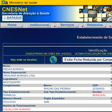
Estabelecimento de S
Identificação
CADASTRADO NO CNES EM: 2/4/2021
ULTIMA ATUALIZAÇÃO EM: 6/8
Veja onde se localiza:
Nome:
DROGA BORGES
Nome Empresarial:
DROGARIA BORGES LTDA
-
Logradouro:
MANTIQUEIRA
Complemento:
Bairro:
CEP:
M
RIACHO DAS PEDRAS
32280620
Tipo Estabelecimento:
Sub Tipo Estabelecimento:
Gestão:
FARMACIA
MUNICIPAL
Número Alvará:
Órgão Expedidor:
D
0532/2020
SMS
0
Horário de Funcionamento:
VISUALIZAR HORÁRIO