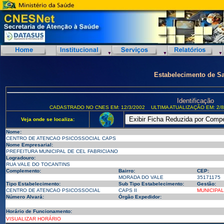
Estabelecimento de S
Identificação
CADASTRADO NO CNES EM: 12/3/2002
ULTIMA ATUALIZAÇÃO EM: 2/8
Veja onde se localiza:
Nome:
CENTRO DE ATENCAO PSICOSSOCIAL CAPS
Nome Empresarial:
PREFEITURA MUNICIPAL DE CEL FABRICIANO
Logradouro:
RUA VALE DO TOCANTINS
Complemento:
Bairro:
CEP:
MORADA DO VALE
35171175
Tipo Estabelecimento:
Sub Tipo Estabelecimento:
Gestão:
CENTRO DE ATENCAO PSICOSSOCIAL
CAPS II
MUNICIPAL
Número Alvará:
Órgão Expedidor:
Horário de Funcionamento:
VISUALIZAR HORÁRIO