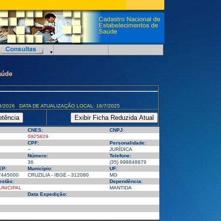
aúde
8/2026 DATA DE ATUALIZAÇÃO LOCAL: 16/7/2025
CNES:
CNPJ:
0925829
CPF:
Personalidade:
--
JURÍDICA
Número:
Telefone:
36
(35) 998848879
EP:
Município:
UF:
7445000
CRUZILIA - IBGE - 312080
MG
estão:
Dependência:
UNICIPAL
MANTIDA
Data Expedição: