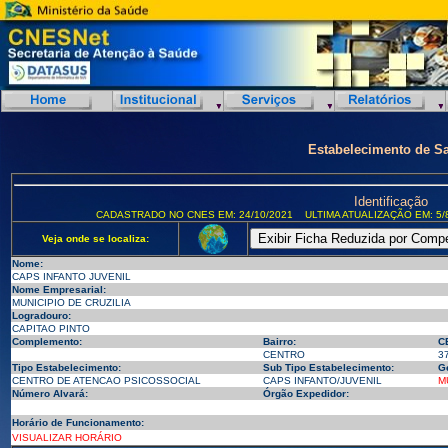
Estabelecimento de S
Identificação
CADASTRADO NO CNES EM: 24/10/2021
ULTIMA ATUALIZAÇÃO EM: 5/
Veja onde se localiza:
Nome:
CAPS INFANTO JUVENIL
Nome Empresarial:
MUNICIPIO DE CRUZILIA
Logradouro:
CAPITAO PINTO
Complemento:
Bairro:
C
CENTRO
3
Tipo Estabelecimento:
Sub Tipo Estabelecimento:
G
CENTRO DE ATENCAO PSICOSSOCIAL
CAPS INFANTO/JUVENIL
M
Número Alvará:
Órgão Expedidor:
Horário de Funcionamento:
VISUALIZAR HORÁRIO