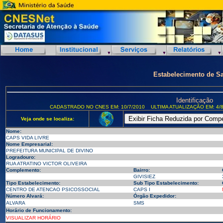
Estabelecimento de S
Identificação
CADASTRADO NO CNES EM: 10/7/2010
ULTIMA ATUALIZAÇÃO EM: 4/8
Veja onde se localiza:
Nome:
CAPS VIDA LIVRE
Nome Empresarial:
PREFEITURA MUNICIPAL DE DIVINO
Logradouro:
RUA ATRATINO VICTOR OLIVEIRA
Complemento:
Bairro:
GIVISIEZ
Tipo Estabelecimento:
Sub Tipo Estabelecimento:
CENTRO DE ATENCAO PSICOSSOCIAL
CAPS I
Número Alvará:
Órgão Expedidor:
ALVARA
SMS
Horário de Funcionamento:
VISUALIZAR HORÁRIO