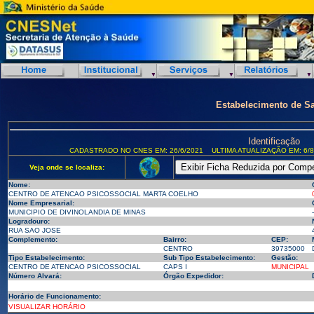
Estabelecimento de S
Identificação
CADASTRADO NO CNES EM: 26/6/2021
ULTIMA ATUALIZAÇÃO EM: 6/8
Veja onde se localiza:
Nome:
CENTRO DE ATENCAO PSICOSSOCIAL MARTA COELHO
Nome Empresarial:
MUNICIPIO DE DIVINOLANDIA DE MINAS
-
Logradouro:
RUA SAO JOSE
Complemento:
Bairro:
CEP:
CENTRO
39735000
Tipo Estabelecimento:
Sub Tipo Estabelecimento:
Gestão:
CENTRO DE ATENCAO PSICOSSOCIAL
CAPS I
MUNICIPAL
Número Alvará:
Órgão Expedidor:
Horário de Funcionamento:
VISUALIZAR HORÁRIO