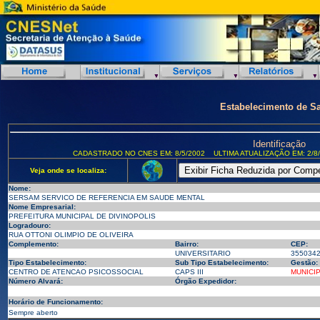
Estabelecimento de S
Identificação
CADASTRADO NO CNES EM: 8/5/2002
ULTIMA ATUALIZAÇÃO EM: 2/8
Veja onde se localiza:
Nome:
SERSAM SERVICO DE REFERENCIA EM SAUDE MENTAL
Nome Empresarial:
PREFEITURA MUNICIPAL DE DIVINOPOLIS
Logradouro:
RUA OTTONI OLIMPIO DE OLIVEIRA
Complemento:
Bairro:
CEP:
UNIVERSITARIO
355034
Tipo Estabelecimento:
Sub Tipo Estabelecimento:
Gestão:
CENTRO DE ATENCAO PSICOSSOCIAL
CAPS III
MUNICI
Número Alvará:
Órgão Expedidor:
Horário de Funcionamento:
Sempre aberto