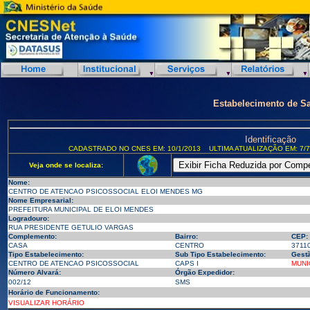
Estabelecimento de S
Identificação
CADASTRADO NO CNES EM: 10/1/2013
ULTIMA ATUALIZAÇÃO EM: 7/7
Veja onde se localiza:
Nome:
CENTRO DE ATENCAO PSICOSSOCIAL ELOI MENDES MG
Nome Empresarial:
PREFEITURA MUNICIPAL DE ELOI MENDES
Logradouro:
RUA PRESIDENTE GETULIO VARGAS
Complemento:
Bairro:
CEP:
CASA
CENTRO
3711
Tipo Estabelecimento:
Sub Tipo Estabelecimento:
Gestã
CENTRO DE ATENCAO PSICOSSOCIAL
CAPS I
MUNI
Número Alvará:
Órgão Expedidor:
002/12
SMS
Horário de Funcionamento:
VISUALIZAR HORÁRIO