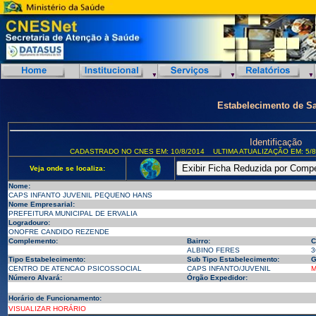
Estabelecimento de S
Identificação
CADASTRADO NO CNES EM: 10/8/2014
ULTIMA ATUALIZAÇÃO EM: 5/8
Veja onde se localiza:
Nome:
CAPS INFANTO JUVENIL PEQUENO HANS
Nome Empresarial:
PREFEITURA MUNICIPAL DE ERVALIA
Logradouro:
ONOFRE CANDIDO REZENDE
Complemento:
Bairro:
C
ALBINO FERES
3
Tipo Estabelecimento:
Sub Tipo Estabelecimento:
G
CENTRO DE ATENCAO PSICOSSOCIAL
CAPS INFANTO/JUVENIL
M
Número Alvará:
Órgão Expedidor:
Horário de Funcionamento:
VISUALIZAR HORÁRIO