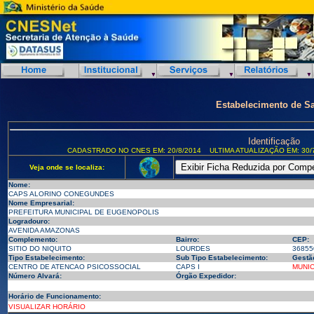
Estabelecimento de S
Identificação
CADASTRADO NO CNES EM: 20/8/2014
ULTIMA ATUALIZAÇÃO EM: 30/
Veja onde se localiza:
Nome:
CAPS ALORINO CONEGUNDES
Nome Empresarial:
PREFEITURA MUNICIPAL DE EUGENOPOLIS
Logradouro:
AVENIDA AMAZONAS
Complemento:
Bairro:
CEP:
SITIO DO NIQUITO
LOURDES
36855
Tipo Estabelecimento:
Sub Tipo Estabelecimento:
Gestã
CENTRO DE ATENCAO PSICOSSOCIAL
CAPS I
MUNIC
Número Alvará:
Órgão Expedidor:
Horário de Funcionamento:
VISUALIZAR HORÁRIO