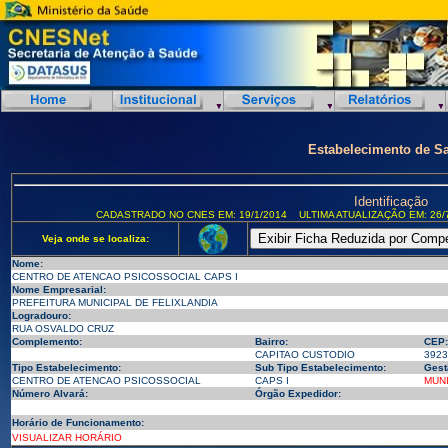
Estabelecimento de S
Identificação
CADASTRADO NO CNES EM: 19/1/2014
ULTIMA ATUALIZAÇÃO EM: 26/
Veja onde se localiza:
Nome:
CENTRO DE ATENCAO PSICOSSOCIAL CAPS I
Nome Empresarial:
PREFEITURA MUNICIPAL DE FELIXLANDIA
Logradouro:
RUA OSVALDO CRUZ
Complemento:
Bairro:
CEP:
CAPITAO CUSTODIO
3923
Tipo Estabelecimento:
Sub Tipo Estabelecimento:
Gest
CENTRO DE ATENCAO PSICOSSOCIAL
CAPS I
MUNI
Número Alvará:
Órgão Expedidor:
Horário de Funcionamento:
VISUALIZAR HORÁRIO