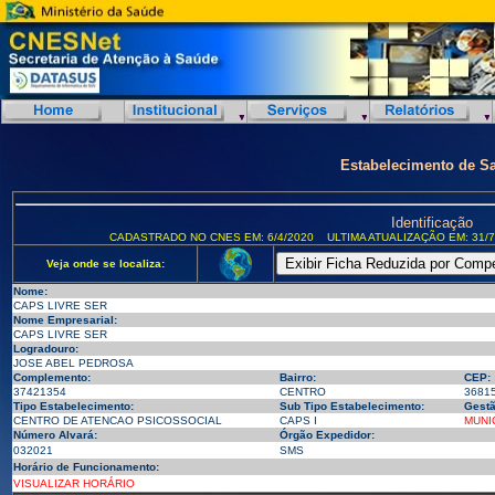
Estabelecimento de S
Identificação
CADASTRADO NO CNES EM: 6/4/2020
ULTIMA ATUALIZAÇÃO EM: 31/7
Veja onde se localiza:
Nome:
CAPS LIVRE SER
Nome Empresarial:
CAPS LIVRE SER
Logradouro:
JOSE ABEL PEDROSA
Complemento:
Bairro:
CEP:
37421354
CENTRO
3681
Tipo Estabelecimento:
Sub Tipo Estabelecimento:
Gestã
CENTRO DE ATENCAO PSICOSSOCIAL
CAPS I
MUNI
Número Alvará:
Órgão Expedidor:
032021
SMS
Horário de Funcionamento:
VISUALIZAR HORÁRIO