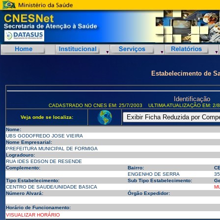
Estabelecimento de S
Identificação
CADASTRADO NO CNES EM: 25/7/2003
ULTIMA ATUALIZAÇÃO EM: 2/8
Veja onde se localiza:
Nome:
UBS GODOFREDO JOSE VIEIRA
Nome Empresarial:
PREFEITURA MUNICIPAL DE FORMIGA
Logradouro:
RUA IDES EDSON DE RESENDE
Complemento:
Bairro:
CE
ENGENHO DE SERRA
35
Tipo Estabelecimento:
Sub Tipo Estabelecimento:
Ge
CENTRO DE SAUDE/UNIDADE BASICA
MU
Número Alvará:
Órgão Expedidor:
Horário de Funcionamento:
VISUALIZAR HORÁRIO