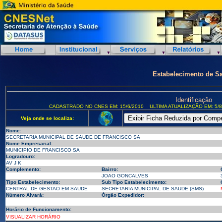
Estabelecimento de S
Identificação
CADASTRADO NO CNES EM: 15/6/2010
ULTIMA ATUALIZAÇÃO EM: 5/8
Veja onde se localiza:
Nome:
SECRETARIA MUNICIPAL DE SAUDE DE FRANCISCO SA
Nome Empresarial:
MUNICIPIO DE FRANCISCO SA
Logradouro:
AV J K
Complemento:
Bairro:
JOAO GONCALVES
Tipo Estabelecimento:
Sub Tipo Estabelecimento:
CENTRAL DE GESTAO EM SAUDE
SECRETARIA MUNICIPAL DE SAUDE (SMS)
Número Alvará:
Órgão Expedidor:
Horário de Funcionamento:
VISUALIZAR HORÁRIO