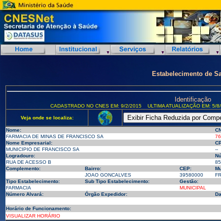
Estabelecimento de S
Identificação
CADASTRADO NO CNES EM: 9/2/2015
ULTIMA ATUALIZAÇÃO EM: 5/8
Veja onde se localiza:
Nome:
CN
FARMACIA DE MINAS DE FRANCISCO SA
76
Nome Empresarial:
CP
MUNICIPIO DE FRANCISCO SA
--
Logradouro:
Nú
RUA DE ACESSO B
85
Complemento:
Bairro:
CEP:
Mu
JOAO GONCALVES
39580000
FR
Tipo Estabelecimento:
Sub Tipo Estabelecimento:
Gestão:
FARMACIA
MUNICIPAL
Número Alvará:
Órgão Expedidor:
Da
Horário de Funcionamento:
VISUALIZAR HORÁRIO