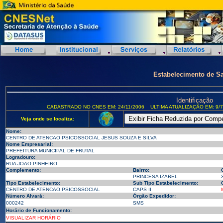
Estabelecimento de S
Identificação
CADASTRADO NO CNES EM: 24/11/2006
ULTIMA ATUALIZAÇÃO EM: 9/7
Veja onde se localiza:
Nome:
CENTRO DE ATENCAO PSICOSSOCIAL JESUS SOUZA E SILVA
Nome Empresarial:
PREFEITURA MUNICIPAL DE FRUTAL
Logradouro:
RUA JOAO PINHEIRO
Complemento:
Bairro:
PRINCESA IZABEL
Tipo Estabelecimento:
Sub Tipo Estabelecimento:
CENTRO DE ATENCAO PSICOSSOCIAL
CAPS II
Número Alvará:
Órgão Expedidor:
000242
SMS
Horário de Funcionamento:
VISUALIZAR HORÁRIO