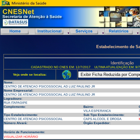
Estabelecimento de S
Identificação
CADASTRADO NO CNES EM: 12/7/2017
ULTIMA ATUALIZAÇÃO EM: 9/7
Veja onde se localiza:
Nome:
CENTRO DE ATENCAO PSICOSSOCIAL AD LUIZ PAULINO JR
Nome Empresarial:
CENTRO DE ATENCAO PSICOSSOCIAL AD LUIZ PAULINO JR
Logradouro:
RUA ITAPAGIPE
Complemento:
Bairro:
VILA ESPERANCA
Tipo Estabelecimento:
Sub Tipo Estabelecimento:
CENTRO DE ATENCAO PSICOSSOCIAL
CAPS ALCOOL E DROGA
Número Alvará:
Órgão Expedidor:
Horário de Funcionamento:
VISUALIZAR HORÁRIO