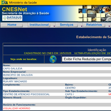
Estabelecimento de S
Identificação
CADASTRADO NO CNES EM: 18/5/2026
ULTIMA ATUALIZAÇÃO EM: 19/
Veja onde se localiza:
Nome:
CAPS GALILEIA
Nome Empresarial:
MUNICIPIO DE GALILEIA
Logradouro:
RUA ARY MACHADO
Complemento:
Bairro:
C
CENTRO
3
Tipo Estabelecimento:
Sub Tipo Estabelecimento:
G
CENTRO DE ATENCAO PSICOSSOCIAL
CAPS I
M
Número Alvará:
Órgão Expedidor:
Horário de Funcionamento:
VISUALIZAR HORÁRIO