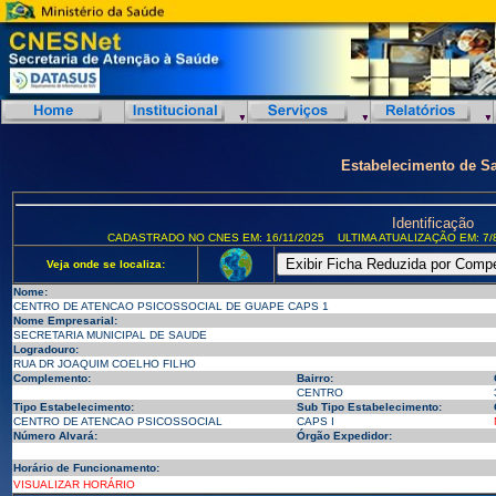
Estabelecimento de S
Identificação
CADASTRADO NO CNES EM: 16/11/2025
ULTIMA ATUALIZAÇÃO EM: 7/
Veja onde se localiza:
Nome:
CENTRO DE ATENCAO PSICOSSOCIAL DE GUAPE CAPS 1
Nome Empresarial:
SECRETARIA MUNICIPAL DE SAUDE
Logradouro:
RUA DR JOAQUIM COELHO FILHO
Complemento:
Bairro:
CENTRO
Tipo Estabelecimento:
Sub Tipo Estabelecimento:
CENTRO DE ATENCAO PSICOSSOCIAL
CAPS I
Número Alvará:
Órgão Expedidor:
Horário de Funcionamento:
VISUALIZAR HORÁRIO