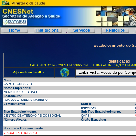
Estabelecimento de S
Identificação
CADASTRADO NO CNES EM: 29/6/2024
ULTIMA ATUALIZAÇÃO EM: 4/8
Veja onde se localiza:
Nome:
CAPS FLORESCER
Nome Empresarial:
MUNICIPIO DE IBIRACI
Logradouro:
RUA JOSE RUBENS MARINHO
Complemento:
Bairro:
IPIRANGA
Tipo Estabelecimento:
Sub Tipo Estabelecimento:
CENTRO DE ATENCAO PSICOSSOCIAL
CAPS I
Número Alvará:
Órgão Expedidor:
Horário de Funcionamento:
VISUALIZAR HORÁRIO