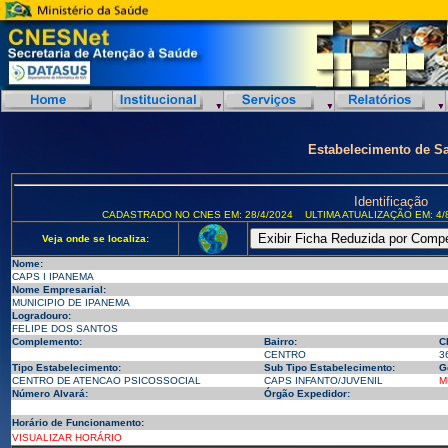
Estabelecimento de S
Identificação
CADASTRADO NO CNES EM: 28/4/2024
ULTIMA ATUALIZAÇÃO EM: 4/
Veja onde se localiza:
Nome:
CAPS I IPANEMA
Nome Empresarial:
MUNICIPIO DE IPANEMA
Logradouro:
FELIPE DOS SANTOS
Complemento:
Bairro:
C
CENTRO
3
Tipo Estabelecimento:
Sub Tipo Estabelecimento:
G
CENTRO DE ATENCAO PSICOSSOCIAL
CAPS INFANTO/JUVENIL
M
Número Alvará:
Órgão Expedidor:
Horário de Funcionamento:
VISUALIZAR HORÁRIO