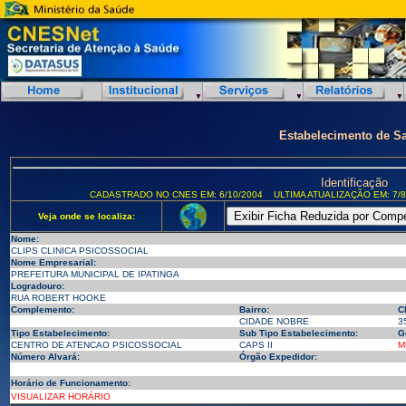
Estabelecimento de S
Identificação
CADASTRADO NO CNES EM: 6/10/2004
ULTIMA ATUALIZAÇÃO EM: 7/8
Veja onde se localiza:
Nome:
CLIPS CLINICA PSICOSSOCIAL
Nome Empresarial:
PREFEITURA MUNICIPAL DE IPATINGA
Logradouro:
RUA ROBERT HOOKE
Complemento:
Bairro:
C
CIDADE NOBRE
3
Tipo Estabelecimento:
Sub Tipo Estabelecimento:
G
CENTRO DE ATENCAO PSICOSSOCIAL
CAPS II
M
Número Alvará:
Órgão Expedidor:
Horário de Funcionamento:
VISUALIZAR HORÁRIO