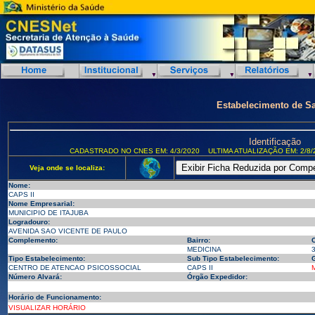
Estabelecimento de S
Identificação
CADASTRADO NO CNES EM: 4/3/2020
ULTIMA ATUALIZAÇÃO EM: 2/8/
Veja onde se localiza:
Nome:
CAPS II
Nome Empresarial:
MUNICIPIO DE ITAJUBA
Logradouro:
AVENIDA SAO VICENTE DE PAULO
Complemento:
Bairro:
MEDICINA
Tipo Estabelecimento:
Sub Tipo Estabelecimento:
G
CENTRO DE ATENCAO PSICOSSOCIAL
CAPS II
Número Alvará:
Órgão Expedidor:
Horário de Funcionamento:
VISUALIZAR HORÁRIO