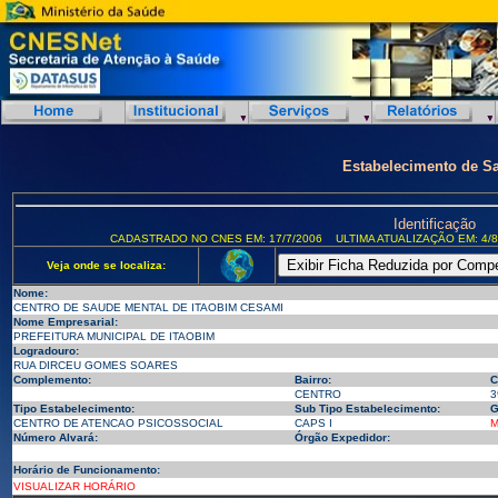
Estabelecimento de S
Identificação
CADASTRADO NO CNES EM: 17/7/2006
ULTIMA ATUALIZAÇÃO EM: 4/8
Veja onde se localiza:
Nome:
CENTRO DE SAUDE MENTAL DE ITAOBIM CESAMI
Nome Empresarial:
PREFEITURA MUNICIPAL DE ITAOBIM
Logradouro:
RUA DIRCEU GOMES SOARES
Complemento:
Bairro:
C
CENTRO
3
Tipo Estabelecimento:
Sub Tipo Estabelecimento:
G
CENTRO DE ATENCAO PSICOSSOCIAL
CAPS I
M
Número Alvará:
Órgão Expedidor:
Horário de Funcionamento:
VISUALIZAR HORÁRIO