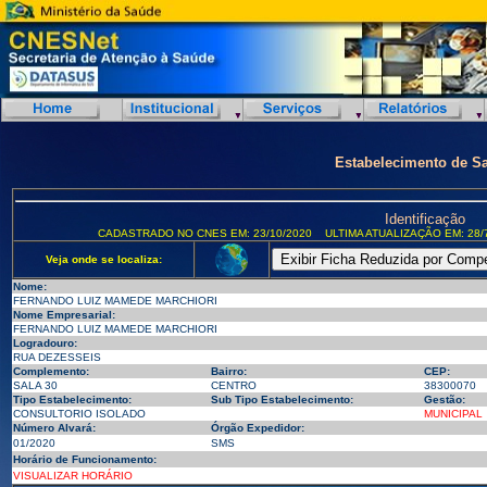
Estabelecimento de S
Identificação
CADASTRADO NO CNES EM: 23/10/2020
ULTIMA ATUALIZAÇÃO EM: 28/
Veja onde se localiza:
Nome:
FERNANDO LUIZ MAMEDE MARCHIORI
Nome Empresarial:
FERNANDO LUIZ MAMEDE MARCHIORI
Logradouro:
RUA DEZESSEIS
Complemento:
Bairro:
CEP:
SALA 30
CENTRO
38300070
Tipo Estabelecimento:
Sub Tipo Estabelecimento:
Gestão:
CONSULTORIO ISOLADO
MUNICIPAL
Número Alvará:
Órgão Expedidor:
01/2020
SMS
Horário de Funcionamento:
VISUALIZAR HORÁRIO