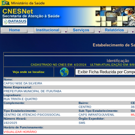
Estabelecimento de S
Identificação
CADASTRADO NO CNES EM: 4/2/2024
ULTIMA ATUALIZAÇÃO EM: 8/8
Veja onde se localiza:
Nome:
CAPSIJ NISE DA SILVEIRA
Nome Empresarial:
PREFEITURA MUNICIPAL DE ITUIUTABA
Logradouro:
RUA TRINTA E QUATRO
Complemento:
Bairro:
CE
CENTRO
38
Tipo Estabelecimento:
Sub Tipo Estabelecimento:
Ge
CENTRO DE ATENCAO PSICOSSOCIAL
CAPS INFANTO/JUVENIL
MU
Número Alvará:
Órgão Expedidor:
192/2025
SMS
Horário de Funcionamento:
VISUALIZAR HORÁRIO