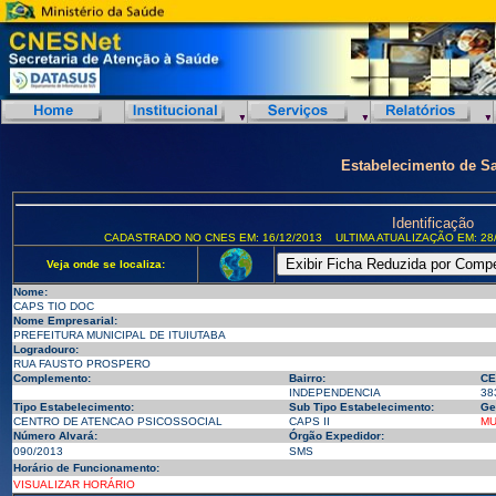
Estabelecimento de S
Identificação
CADASTRADO NO CNES EM: 16/12/2013
ULTIMA ATUALIZAÇÃO EM: 28/
Veja onde se localiza:
Nome:
CAPS TIO DOC
Nome Empresarial:
PREFEITURA MUNICIPAL DE ITUIUTABA
Logradouro:
RUA FAUSTO PROSPERO
Complemento:
Bairro:
CE
INDEPENDENCIA
38
Tipo Estabelecimento:
Sub Tipo Estabelecimento:
Ge
CENTRO DE ATENCAO PSICOSSOCIAL
CAPS II
MU
Número Alvará:
Órgão Expedidor:
090/2013
SMS
Horário de Funcionamento:
VISUALIZAR HORÁRIO