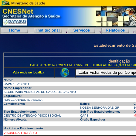
Estabelecimento de S
Identificação
CADASTRADO NO CNES EM: 17/6/2013
ULTIMA ATUALIZAÇÃO EM: 5/8
Veja onde se localiza:
Nome:
CAPS 1 JACINTO
Nome Empresarial:
SECRETARIA MUNICIPAL DE SAUDE DE JACINTO
Logradouro:
RUA CLARINDO BARBOSA
Complemento:
Bairro:
C
NOSSA SENHORA DAS GR
3
Tipo Estabelecimento:
Sub Tipo Estabelecimento:
G
CENTRO DE ATENCAO PSICOSSOCIAL
CAPS I
M
Número Alvará:
Órgão Expedidor:
Horário de Funcionamento:
VISUALIZAR HORÁRIO