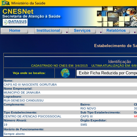
Estabelecimento de S
Identificação
CADASTRADO NO CNES EM: 3/4/2015
ULTIMA ATUALIZAÇÃO EM: 6/8
Veja onde se localiza:
Nome:
CAPS AD III NASCENTE GORUTUBA
Nome Empresarial:
MUNICIPIO DE JANAUBA
Logradouro:
RUA GENESIO CANGUSSU
Complemento:
Bairro:
C
RIO NOVO
3
Tipo Estabelecimento:
Sub Tipo Estabelecimento:
G
CENTRO DE ATENCAO PSICOSSOCIAL
CAPS III
M
Número Alvará:
Órgão Expedidor:
19
SMS
Horário de Funcionamento:
Sempre aberto