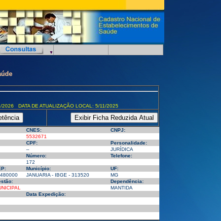
aúde
/2026 DATA DE ATUALIZAÇÃO LOCAL: 5/11/2025
CNES:
CNPJ:
5532671
CPF:
Personalidade:
--
JURÍDICA
Número:
Telefone:
172
P:
Município:
UF:
480000
JANUARIA - IBGE - 313520
MG
stão:
Dependência:
NICIPAL
MANTIDA
Data Expedição: