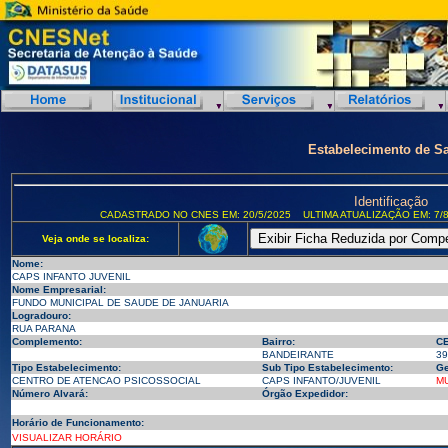
Estabelecimento de S
Identificação
CADASTRADO NO CNES EM: 20/5/2025
ULTIMA ATUALIZAÇÃO EM: 7/8
Veja onde se localiza:
Nome:
CAPS INFANTO JUVENIL
Nome Empresarial:
FUNDO MUNICIPAL DE SAUDE DE JANUARIA
Logradouro:
RUA PARANA
Complemento:
Bairro:
CE
BANDEIRANTE
39
Tipo Estabelecimento:
Sub Tipo Estabelecimento:
Ge
CENTRO DE ATENCAO PSICOSSOCIAL
CAPS INFANTO/JUVENIL
MU
Número Alvará:
Órgão Expedidor:
Horário de Funcionamento:
VISUALIZAR HORÁRIO