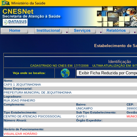
Estabelecimento de S
Identificação
CADASTRADO NO CNES EM: 17/7/2006
ULTIMA ATUALIZAÇÃO EM: 9/7
Veja onde se localiza:
Nome:
CAPS 1 JEQUITINHONHA
Nome Empresarial:
PREFEITURA MUNICIPAL DE JEQUITINHONHA
Logradouro:
RUA JOAO PINHEIRO
Complemento:
Bairro:
CEP:
UNICAMPO
39960
Tipo Estabelecimento:
Sub Tipo Estabelecimento:
Gestão
CENTRO DE ATENCAO PSICOSSOCIAL
CAPS I
MUNIC
Número Alvará:
Órgão Expedidor:
Horário de Funcionamento:
VISUALIZAR HORÁRIO