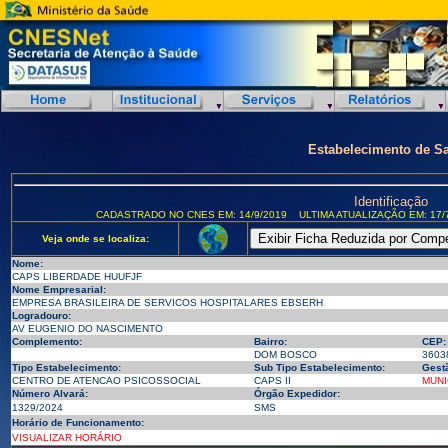
Estabelecimento de S
Identificação
CADASTRADO NO CNES EM: 14/9/2019
ULTIMA ATUALIZAÇÃO EM: 17/
Veja onde se localiza:
Nome:
CAPS LIBERDADE HUUFJF
Nome Empresarial:
EMPRESA BRASILEIRA DE SERVICOS HOSPITALARES EBSERH
Logradouro:
AV EUGENIO DO NASCIMENTO
Complemento:
Bairro:
CEP:
DOM BOSCO
3603
Tipo Estabelecimento:
Sub Tipo Estabelecimento:
Gest
CENTRO DE ATENCAO PSICOSSOCIAL
CAPS II
MUNI
Número Alvará:
Órgão Expedidor:
1329/2024
SMS
Horário de Funcionamento:
VISUALIZAR HORÁRIO