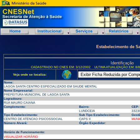
Estabelecimento de S
Identificação
CADASTRADO NO CNES EM: 3/12/2002
ULTIMA ATUALIZAÇÃO EM: 8/8
Veja onde se localiza:
Nome:
LAGOA SANTA CENTRO ESPECIALIZADO EM SAUDE MENTAL
Nome Empresarial:
PREFEITURA MUNICIPAL DE LAGOA SANTA
Logradouro:
RUA MAURO CAIANA
Complemento:
Bairro:
CEP:
LUNDCEIA
3323
Tipo Estabelecimento:
Sub Tipo Estabelecimento:
Gestã
CENTRO DE ATENCAO PSICOSSOCIAL
CAPS II
MUNI
Número Alvará:
Órgão Expedidor:
Horário de Funcionamento:
VISUALIZAR HORÁRIO