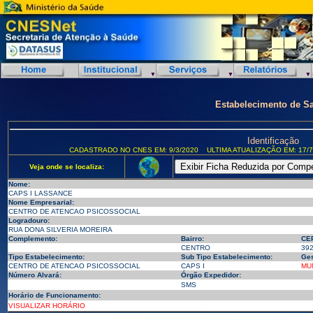
Estabelecimento de S
Identificação
CADASTRADO NO CNES EM: 9/3/2020
ULTIMA ATUALIZAÇÃO EM: 17/7
Veja onde se localiza:
Nome:
CAPS I LASSANCE
Nome Empresarial:
CENTRO DE ATENCAO PSICOSSOCIAL
Logradouro:
RUA DONA SILVERIA MOREIRA
Complemento:
Bairro:
CE
CENTRO
39
Tipo Estabelecimento:
Sub Tipo Estabelecimento:
Ges
CENTRO DE ATENCAO PSICOSSOCIAL
CAPS I
MU
Número Alvará:
Órgão Expedidor:
SMS
Horário de Funcionamento:
VISUALIZAR HORÁRIO