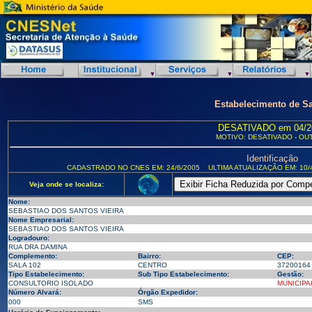
Estabelecimento de S
DESATIVADO em 04/2
MOTIVO: DESATIVADO - OU
Identificação
CADASTRADO NO CNES EM: 24/6/2005
ULTIMA ATUALIZAÇÃO EM: 10/
Veja onde se localiza:
Nome:
SEBASTIAO DOS SANTOS VIEIRA
Nome Empresarial:
SEBASTIAO DOS SANTOS VIEIRA
Logradouro:
RUA DRA DAMINA
Complemento:
Bairro:
CEP:
SALA 102
CENTRO
37200164
Tipo Estabelecimento:
Sub Tipo Estabelecimento:
Gestão:
CONSULTORIO ISOLADO
MUNICIPA
Número Alvará:
Órgão Expedidor:
000
SMS