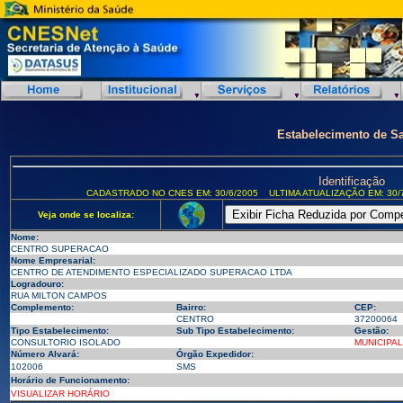
Estabelecimento de S
Identificação
CADASTRADO NO CNES EM: 30/6/2005
ULTIMA ATUALIZAÇÃO EM: 30/
Veja onde se localiza:
Nome:
CENTRO SUPERACAO
Nome Empresarial:
CENTRO DE ATENDIMENTO ESPECIALIZADO SUPERACAO LTDA
Logradouro:
RUA MILTON CAMPOS
Complemento:
Bairro:
CEP:
CENTRO
37200064
Tipo Estabelecimento:
Sub Tipo Estabelecimento:
Gestão:
CONSULTORIO ISOLADO
MUNICIPAL
Número Alvará:
Órgão Expedidor:
102006
SMS
Horário de Funcionamento:
VISUALIZAR HORÁRIO