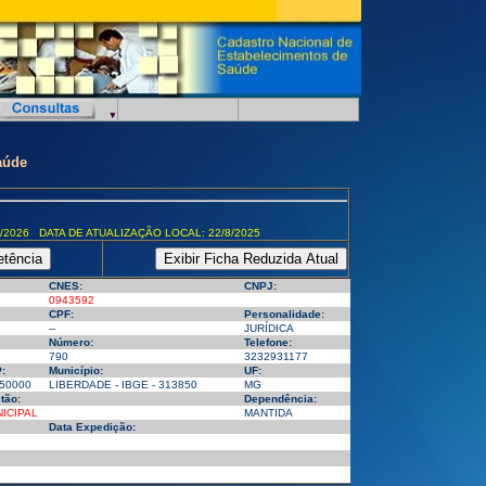
aúde
/2026 DATA DE ATUALIZAÇÃO LOCAL: 22/8/2025
CNES:
CNPJ:
0943592
CPF:
Personalidade:
--
JURÍDICA
Número:
Telefone:
790
3232931177
:
Município:
UF:
50000
LIBERDADE - IBGE - 313850
MG
tão:
Dependência:
ICIPAL
MANTIDA
Data Expedição: