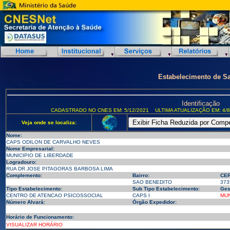
Estabelecimento de S
Identificação
CADASTRADO NO CNES EM: 5/12/2021
ULTIMA ATUALIZAÇÃO EM: 4/8
Veja onde se localiza:
Nome:
CAPS ODILON DE CARVALHO NEVES
Nome Empresarial:
MUNICIPIO DE LIBERDADE
Logradouro:
RUA DR JOSE PITAGORAS BARBOSA LIMA
Complemento:
Bairro:
CEP
SAO BENEDITO
373
Tipo Estabelecimento:
Sub Tipo Estabelecimento:
Ges
CENTRO DE ATENCAO PSICOSSOCIAL
CAPS I
MUN
Número Alvará:
Órgão Expedidor:
Horário de Funcionamento:
VISUALIZAR HORÁRIO