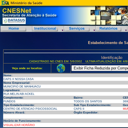
Estabelecimento de S
Identificação
CADASTRADO NO CNES EM: 5/6/2002
ULTIMA ATUALIZAÇÃO EM: 4/8
Veja onde se localiza:
Nome:
CAPS II NOSSA CASA
Nome Empresarial:
MUNICIPIO DE MANHUACU
Logradouro:
RUA MELIN ABI ACKEL
Complemento:
Bairro:
CEP
FUNDOS
TODOS OS SANTOS
369
Tipo Estabelecimento:
Sub Tipo Estabelecimento:
Ges
CENTRO DE ATENCAO PSICOSSOCIAL
CAPS II
MUN
Número Alvará:
Órgão Expedidor:
Horário de Funcionamento:
VISUALIZAR HORÁRIO