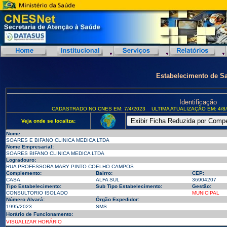
Estabelecimento de S
Identificação
CADASTRADO NO CNES EM: 7/4/2023
ULTIMA ATUALIZAÇÃO EM: 4/8
Veja onde se localiza:
Nome:
SOARES E BIFANO CLINICA MEDICA LTDA
Nome Empresarial:
SOARES BIFANO CLINICA MEDICA LTDA
Logradouro:
RUA PROFESSORA MARY PINTO COELHO CAMPOS
Complemento:
Bairro:
CEP:
CASA
ALFA SUL
36904207
Tipo Estabelecimento:
Sub Tipo Estabelecimento:
Gestão:
CONSULTORIO ISOLADO
MUNICIPAL
Número Alvará:
Órgão Expedidor:
1995/2023
SMS
Horário de Funcionamento:
VISUALIZAR HORÁRIO