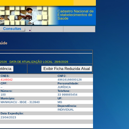
aúde
/2026 DATA DE ATUALIZAÇÃO LOCAL: 28/6/2026
CNES:
CNPJ:
4146042
49616166000126
CPF:
Personalidade:
--
JURÍDICA
Número:
Telefone:
100
33 998665454
Município:
UF:
MANHUACU - IBGE - 313940
MG
Dependência:
INDIVIDUAL
Data Expedição:
23/04/2023