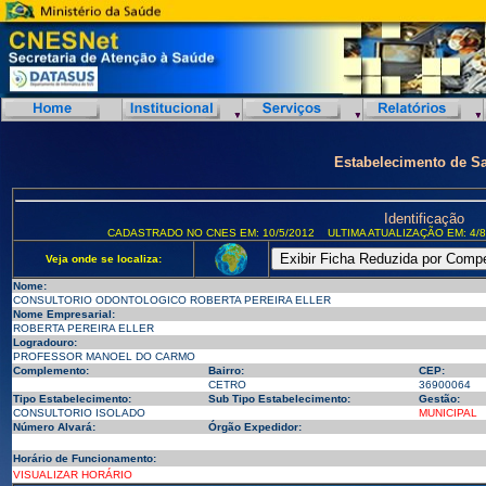
Estabelecimento de S
Identificação
CADASTRADO NO CNES EM: 10/5/2012
ULTIMA ATUALIZAÇÃO EM: 4/8
Veja onde se localiza:
Nome:
CONSULTORIO ODONTOLOGICO ROBERTA PEREIRA ELLER
Nome Empresarial:
ROBERTA PEREIRA ELLER
Logradouro:
PROFESSOR MANOEL DO CARMO
Complemento:
Bairro:
CEP:
CETRO
36900064
Tipo Estabelecimento:
Sub Tipo Estabelecimento:
Gestão:
CONSULTORIO ISOLADO
MUNICIPAL
Número Alvará:
Órgão Expedidor:
Horário de Funcionamento:
VISUALIZAR HORÁRIO