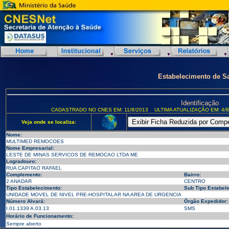
Estabelecimento de S
Identificação
CADASTRADO NO CNES EM: 11/8/2013
ULTIMA ATUALIZAÇÃO EM: 4/8
Veja onde se localiza:
Nome:
MULTIMED REMOCOES
Nome Empresarial:
LESTE DE MINAS SERVICOS DE REMOCAO LTDA ME
Logradouro:
RUA CAPITAO RAFAEL
Complemento:
Bairro:
2 ANADAR
CENTRO
Tipo Estabelecimento:
Sub Tipo Estabel
UNIDADE MOVEL DE NIVEL PRE-HOSPITALAR NA AREA DE URGENCIA
Número Alvará:
Órgão Expedidor:
I.01.1339 A.03.13
SMS
Horário de Funcionamento:
Sempre aberto