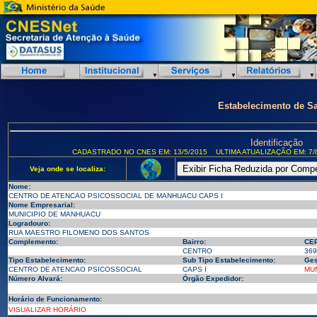
Estabelecimento de S
Identificação
CADASTRADO NO CNES EM: 13/5/2015
ULTIMA ATUALIZAÇÃO EM: 7/
Veja onde se localiza:
Nome:
CENTRO DE ATENCAO PSICOSSOCIAL DE MANHUACU CAPS I
Nome Empresarial:
MUNICIPIO DE MANHUACU
Logradouro:
RUA MAESTRO FILOMENO DOS SANTOS
Complemento:
Bairro:
CEP
CENTRO
369
Tipo Estabelecimento:
Sub Tipo Estabelecimento:
Ges
CENTRO DE ATENCAO PSICOSSOCIAL
CAPS I
MUN
Número Alvará:
Órgão Expedidor:
Horário de Funcionamento:
VISUALIZAR HORÁRIO