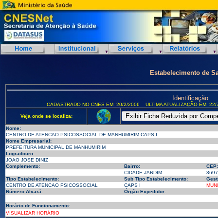
Estabelecimento de S
Identificação
CADASTRADO NO CNES EM: 20/2/2006
ULTIMA ATUALIZAÇÃO EM: 22/
Veja onde se localiza:
Nome:
CENTRO DE ATENCAO PSICOSSOCIAL DE MANHUMIRIM CAPS I
Nome Empresarial:
PREFEITURA MUNICIPAL DE MANHUMIRIM
Logradouro:
JOAO JOSE DINIZ
Complemento:
Bairro:
CEP:
CIDADE JARDIM
3697
Tipo Estabelecimento:
Sub Tipo Estabelecimento:
Gest
CENTRO DE ATENCAO PSICOSSOCIAL
CAPS I
MUNI
Número Alvará:
Órgão Expedidor:
Horário de Funcionamento:
VISUALIZAR HORÁRIO