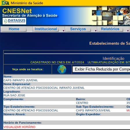
Estabelecimento de S
Identificação
CADASTRADO NO CNES EM: 4/7/2024
ULTIMA ATUALIZAÇÃO EM: 9/7
Veja onde se localiza:
Nome:
CAPS INFANTO JUVENIL
Nome Empresarial:
CENTRO DE ATENCAO PSICOSSOCIAL INFANTO JUVENIL
Logradouro:
RUA SAO JOSE
Complemento:
Bairro:
CE
CENTRO
35
Tipo Estabelecimento:
Sub Tipo Estabelecimento:
Ge
CENTRO DE ATENCAO PSICOSSOCIAL
CAPS INFANTO/JUVENIL
MU
Número Alvará:
Órgão Expedidor:
Horário de Funcionamento:
VISUALIZAR HORÁRIO