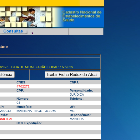
aúde
/2026 DATA DE ATUALIZAÇÃO LOCAL: 1/7/2025
CNES:
CNPJ:
4702271
CPF:
Personalidade:
--
JURÍDICA
Número:
Telefone:
03
P:
Município:
UF:
290043
MANTENA - IBGE - 313960
MG
stão:
Dependência:
NICIPAL
MANTIDA
Data Expedição: