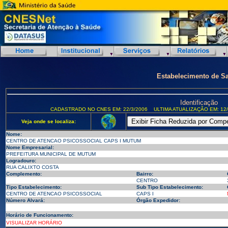
Estabelecimento de S
Identificação
CADASTRADO NO CNES EM: 22/3/2006
ULTIMA ATUALIZAÇÃO EM: 12/
Veja onde se localiza:
Nome:
CENTRO DE ATENCAO PSICOSSOCIAL CAPS I MUTUM
Nome Empresarial:
PREFEITURA MUNICIPAL DE MUTUM
Logradouro:
RUA CALIXTO COSTA
Complemento:
Bairro:
CENTRO
Tipo Estabelecimento:
Sub Tipo Estabelecimento:
CENTRO DE ATENCAO PSICOSSOCIAL
CAPS I
Número Alvará:
Órgão Expedidor:
Horário de Funcionamento:
VISUALIZAR HORÁRIO