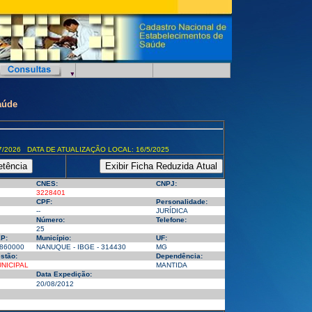
aúde
7/2026 DATA DE ATUALIZAÇÃO LOCAL: 16/5/2025
CNES:
CNPJ:
3228401
CPF:
Personalidade:
--
JURÍDICA
Número:
Telefone:
25
P:
Município:
UF:
860000
NANUQUE - IBGE - 314430
MG
stão:
Dependência:
NICIPAL
MANTIDA
Data Expedição:
20/08/2012