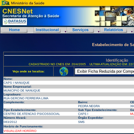
Estabelecimento de S
Identificação
CADASTRADO NO CNES EM: 20/4/2005
ULTIMA ATUALIZAÇÃO EM: 22/
Veja onde se localiza:
Nome:
CAPS I NANUQUE
Nome Empresarial:
MUNICIPIO DE NANUQUE
Logradouro:
RUA GERCINO FERREIRA LIMA
Complemento:
Bairro:
CE
PEDRA NEGRA
39
Tipo Estabelecimento:
Sub Tipo Estabelecimento:
Ge
CENTRO DE ATENCAO PSICOSSOCIAL
CAPS I
MU
Número Alvará:
Órgão Expedidor:
083/2012
SMS
Horário de Funcionamento:
VISUALIZAR HORÁRIO