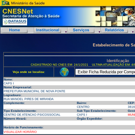
Estabelecimento de S
Identificação
CADASTRADO NO CNES EM: 24/1/2021
ULTIMA ATUALIZAÇÃO EM: 4/
Veja onde se localiza:
Nome:
CAPS I
Nome Empresarial:
PREFEITURA MUNICIPAL DE NOVA PONTE
Logradouro:
RUA MANOEL PIRES DE MIRANDA
Complemento:
Bairro:
CEP:
CENTRO
3816
Tipo Estabelecimento:
Sub Tipo Estabelecimento:
Gest
CENTRO DE ATENCAO PSICOSSOCIAL
CAPS I
MUNI
Número Alvará:
Órgão Expedidor:
Horário de Funcionamento:
VISUALIZAR HORÁRIO