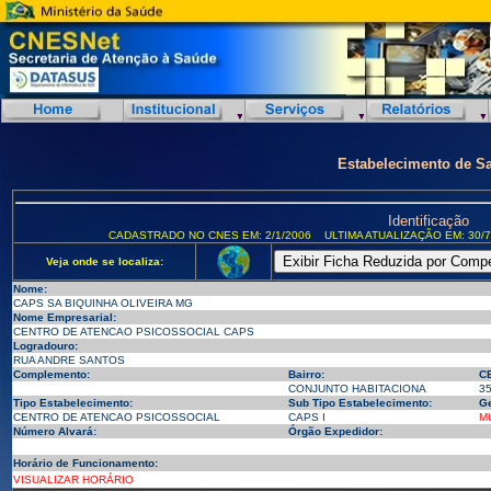
Estabelecimento de S
Identificação
CADASTRADO NO CNES EM: 2/1/2006
ULTIMA ATUALIZAÇÃO EM: 30/7
Veja onde se localiza:
Nome:
CAPS SA BIQUINHA OLIVEIRA MG
Nome Empresarial:
CENTRO DE ATENCAO PSICOSSOCIAL CAPS
Logradouro:
RUA ANDRE SANTOS
Complemento:
Bairro:
C
CONJUNTO HABITACIONA
3
Tipo Estabelecimento:
Sub Tipo Estabelecimento:
Ge
CENTRO DE ATENCAO PSICOSSOCIAL
CAPS I
M
Número Alvará:
Órgão Expedidor:
Horário de Funcionamento:
VISUALIZAR HORÁRIO