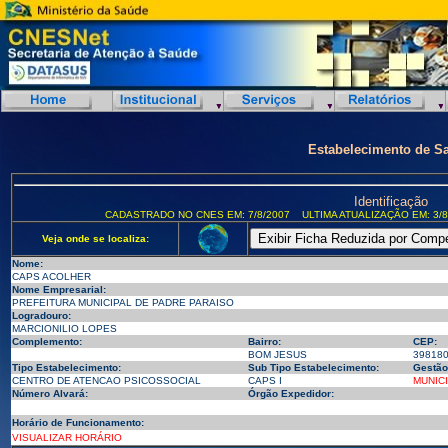
Estabelecimento de S
Identificação
CADASTRADO NO CNES EM: 7/8/2007
ULTIMA ATUALIZAÇÃO EM: 3/8
Veja onde se localiza:
Nome:
CAPS ACOLHER
Nome Empresarial:
PREFEITURA MUNICIPAL DE PADRE PARAISO
Logradouro:
MARCIONILIO LOPES
Complemento:
Bairro:
CEP:
BOM JESUS
39818
Tipo Estabelecimento:
Sub Tipo Estabelecimento:
Gestão
CENTRO DE ATENCAO PSICOSSOCIAL
CAPS I
MUNIC
Número Alvará:
Órgão Expedidor:
Horário de Funcionamento:
VISUALIZAR HORÁRIO