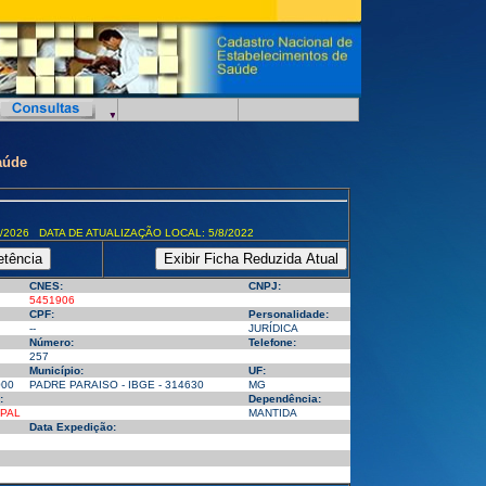
aúde
/2026 DATA DE ATUALIZAÇÃO LOCAL: 5/8/2022
CNES:
CNPJ:
5451906
CPF:
Personalidade:
--
JURÍDICA
Número:
Telefone:
257
Município:
UF:
000
PADRE PARAISO - IBGE - 314630
MG
:
Dependência:
IPAL
MANTIDA
Data Expedição: