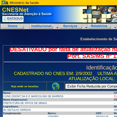
Estabelecimento de S
DESATIVADO por falta de atualização h
Port. SAS/MS nº 1
Identificaçã
CADASTRADO NO CNES EM: 2/9/2002
ULTIMA A
ATUALIZAÇÃO LOCAL: 1
Veja onde se localiza:
Nome:
CN
CONS ODONT DA E E MARCOLINO DE BARROS
21
Nome Empresarial:
CP
PREFEITURA DE PATOS DE MINAS
--
Logradouro:
Nú
AV GETULIO VARGAS
36
Complemento:
Bairro:
CEP:
Mu
CENTRO
38700126
PA