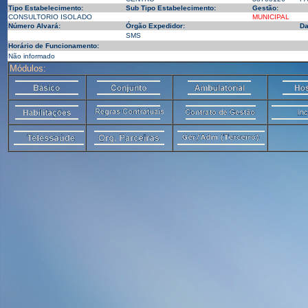
Tipo Estabelecimento:
Sub Tipo Estabelecimento:
Gestão:
CONSULTORIO ISOLADO
MUNICIPAL
Número Alvará:
Órgão Expedidor:
Da
SMS
Horário de Funcionamento:
Não informado
Módulos: