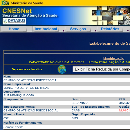
Estabelecimento de S
Identificação
CADASTRADO NO CNES EM: 11/6/2003
ULTIMA ATUALIZAÇÃO EM: 4/8
Veja onde se localiza:
Nome:
CENTRO DE ATENCAO PSICOSSOCIAL
Nome Empresarial:
MUNICIPIO DE PATOS DE MINAS
Logradouro:
RUA HENRIQUE COTA
Complemento:
Bairro:
CEP:
BELA VISTA
387032
Tipo Estabelecimento:
Sub Tipo Estabelecimento:
Gestão
CENTRO DE ATENCAO PSICOSSOCIAL
CAPS II
MUNICI
Número Alvará:
Órgão Expedidor:
057
SMS
Horário de Funcionamento:
Sempre aberto