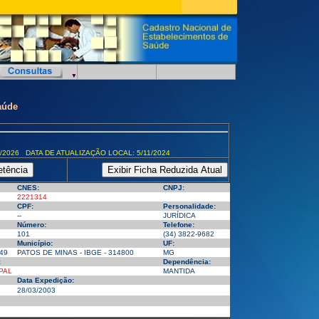
aúde
/2026 DATA DE ATUALIZAÇÃO LOCAL: 5/11/2024
CNES:
CNPJ:
2221314
CPF:
Personalidade:
--
JURÍDICA
Número:
Telefone:
101
(34) 3822-9682
Município:
UF:
49
PATOS DE MINAS - IBGE - 314800
MG
:
Dependência:
PAL
MANTIDA
Data Expedição:
28/03/2003